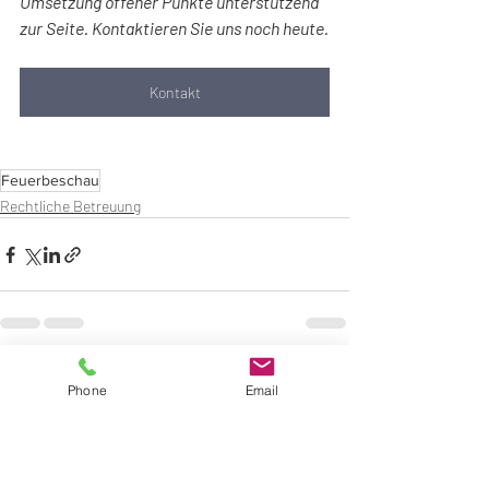
Umsetzung offener Punkte unterstützend 
zur Seite. Kontaktieren Sie uns noch heute.
Kontakt
Feuerbeschau
Rechtliche Betreuung
Aktuelle Beiträge
Alle ansehen
Phone
Email